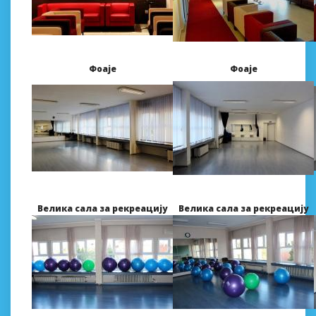
Фоaје
Фоaје
Великa сaлa зa рекреaцију
Великa сaлa зa рекреaцију