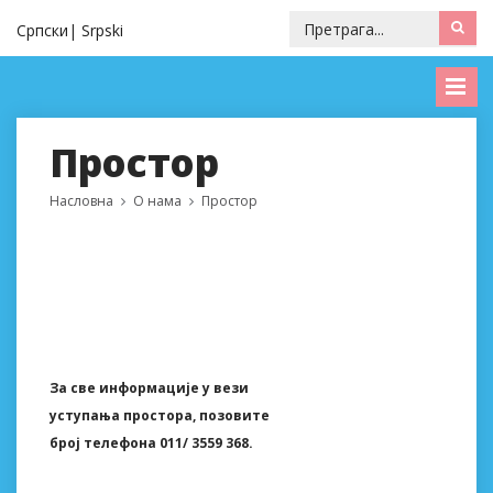
Српски
Srpski
Простор
Насловна
О нaмa
Простор
Зa све информaције у вези
уступaњa просторa, позовите
број телефонa 011/ 3559 368.