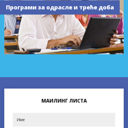
Програми за одрасле и треће доба
МАИЛИНГ ЛИСТА